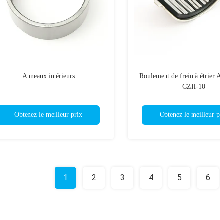
Anneaux intérieurs
Roulement de frein à étrie
CZH-10
Obtenez le meilleur prix
Obtenez le meilleur p
1
2
3
4
5
6