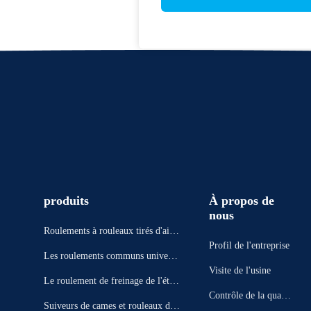
produits
À propos de
nous
Roulements à rouleaux tirés d'aigu
Profil de l'entreprise
ille de tasse
Les roulements communs universe
Visite de l'usine
ls
Le roulement de freinage de l'étrie
Contrôle de la qualit
r
Suiveurs de cames et rouleaux de