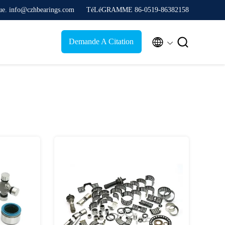
que. info@czhbearings.com
TéLéGRAMME 86-0519-86382158


Demande A Citation