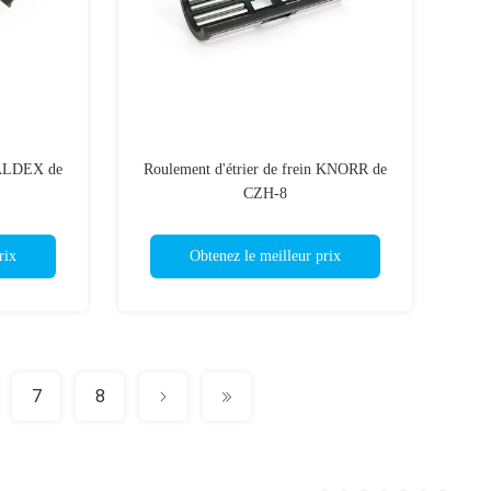
r ALDEX de
Roulement d'étrier de frein KNORR de
CZH-8
rix
Obtenez le meilleur prix
7
8