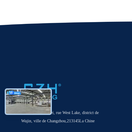
NO.9 rue Changbei, rue West Lake, district de
Wujin, ville de Changzhou,213145La Chine